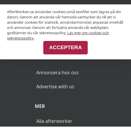
KRÖGARE
AfterWorken.se använder cookies (små textfiler som lagras på din
dator). Genom att använda vår hemsida samtycker du till att vi
använder cookies för statistik, användarmönster, anpassat innehåll
Anslut din restaurang
och annonser. Genom att fortsätta använda vår webbplats
godkänner du vår sekretesspolicy.
Läs mer om cookies och
Join Afterworken Sverige
sekretesspolicy.
ACCEPTERA
ANNONSERA
Annonsera hos oss
Advertise with us
MER
Alla afterworker