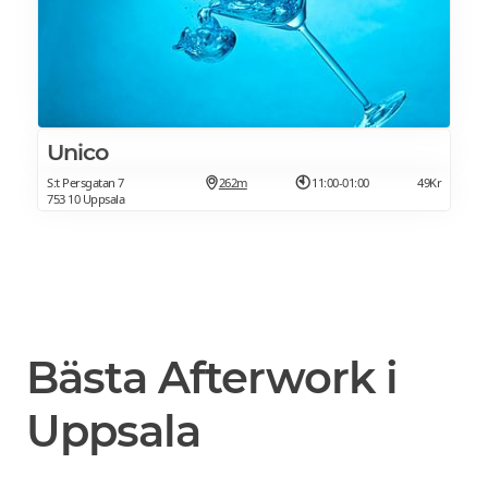
Unico
S:t Persgatan 7
262m
11:00-01:00
49Kr
753 10 Uppsala
Bästa Afterwork i
Uppsala