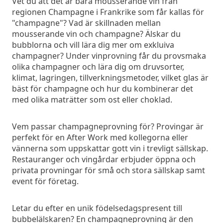
Vet du att det är bara mousserande vin från
regionen Champagne i Frankrike som får kallas för
"champagne"? Vad är skillnaden mellan
mousserande vin och champagne? Älskar du
bubblorna och vill lära dig mer om exkluiva
champagner? Under vinprovning får du provsmaka
olika champagner och lära dig om druvsorter,
klimat, lagringen, tillverkningsmetoder, vilket glas är
bäst för champagne och hur du kombinerar det
med olika maträtter som ost eller choklad.
Vem passar champagneprovning för? Provingar är
perfekt för en After Work med kollegorna eller
vännerna som uppskattar gott vin i trevligt sällskap.
Restauranger och vingårdar erbjuder öppna och
privata provningar för små och stora sällskap samt
event för företag.
Letar du efter en unik födelsedagspresent till
bubbelälskaren? En champagneprovning är den