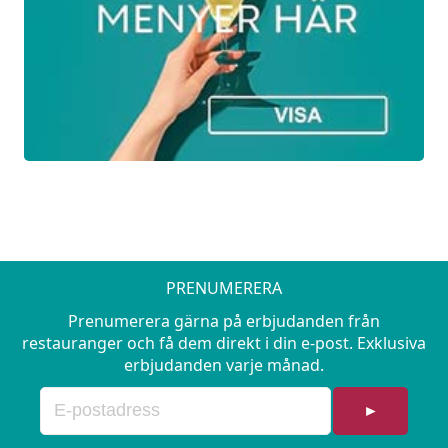
För några år sedan hade Champagne i
princip inga konkurrenter. Mycket har hänt
på kort tid och det produceras
kvalitetsbubbel gjort på traditionella
metoden i stora delar av världen. I kväll
utmanas Champagne av övriga Europa
såsom England, Italien, Spanien med flera.
Går det att urskilja Champagne? Vem blir
kvällens vinnare?
PRENUMERERA
Prenumerera gärna på erbjudanden från
restauranger och få dem direkt i din e-post. Exklusiva
erbjudanden varje månad.
►