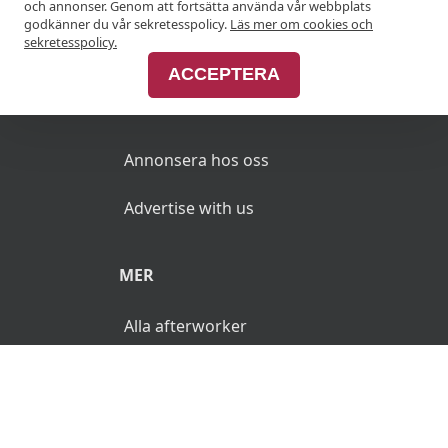
och annonser. Genom att fortsätta använda vår webbplats
godkänner du vår sekretesspolicy.
Läs mer om cookies och
Join Afterworken Sverige
sekretesspolicy.
ACCEPTERA
ANNONSERA
Annonsera hos oss
Advertise with us
MER
Alla afterworker
© 2026 AfterWorken.se. Alla rättigheter reserverade.