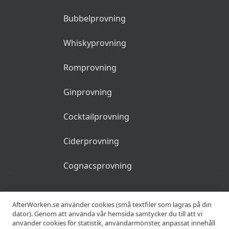
Bubbelprovning
Whiskyprovning
Romprovning
Ginprovning
Cocktailprovning
Ciderprovning
Cognacsprovning
KRÖGARE
AfterWorken.se använder cookies (små textfiler som lagras på din
dator). Genom att använda vår hemsida samtycker du till att vi
använder cookies för statistik, användarmönster, anpassat innehåll
Anslut din restaurang