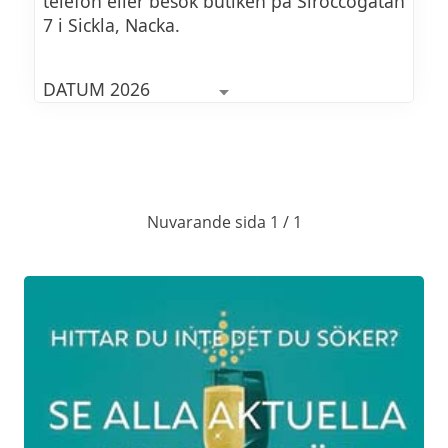
telefon eller besök butiken på Siroccogatan
7 i Sickla, Nacka.
DATUM 2026
16 sept 2026: Champagne: single
1100Kr
vineyards
Nuvarande sida 1 / 1
Rent historiskt görs nästan all champagne
som en blandning av druvor ifrån olika
växtplatser. I sann nutidsanda görs det nu
allt fler champagner ifrån enskilda
vingårdar. Varmt välkomna!
3 dec 2026:
EM i bubblor – en fördjupning
900Kr