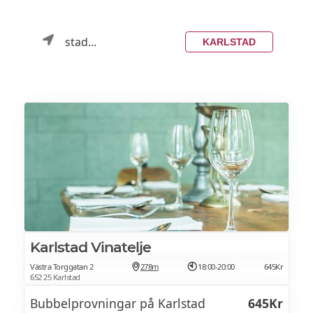
stad...
KARLSTAD
Karlstad Vinatelje
Västra Torggatan 2
278m
18:00-20:00
645Kr
652 25 Karlstad
Bubbelprovningar på Karlstad
645Kr