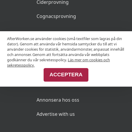
Ciderprovning
Cognacsprovning
KRÖGARE
AfterWorken.se använder cookies (små textfiler som lagras på din
dator). Genom att använda vår hemsida samtycker du till att vi
använder cookies för statistik, användarmönster, anpassat innehåll
Anslut din restaurang
och annonser. Genom att fortsätta använda vår webbplats
godkänner du vår sekretesspolicy.
Läs mer om cookies och
Join Afterworken Sverige
sekretesspolicy.
ACCEPTERA
ANNONSERA
Annonsera hos oss
Advertise with us