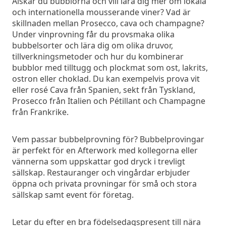
Älskar du bubblorna och vill lära dig mer om lokala
och internationella mousserande viner? Vad är
skillnaden mellan Prosecco, cava och champagne?
Under vinprovning får du provsmaka olika
bubbelsorter och lära dig om olika druvor,
tillverkningsmetoder och hur du kombinerar
bubblor med tilltugg och plockmat som ost, lakrits,
ostron eller choklad. Du kan exempelvis prova vit
eller rosé Cava från Spanien, sekt från Tyskland,
Prosecco från Italien och Pétillant och Champagne
från Frankrike.
Vem passar bubbelprovning för? Bubbelprovingar
är perfekt för en Afterwork med kollegorna eller
vännerna som uppskattar god dryck i trevligt
sällskap. Restauranger och vingårdar erbjuder
öppna och privata provningar för små och stora
sällskap samt event för företag.
Letar du efter en bra födelsedagspresent till nära