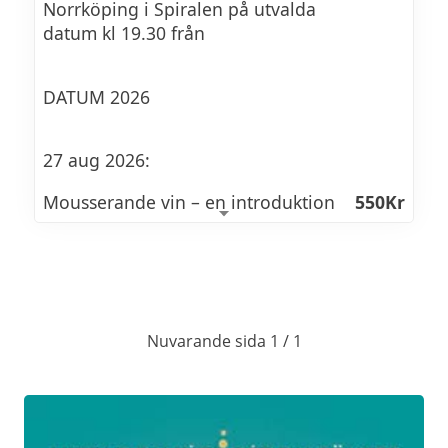
Norrköping i Spiralen på utvalda
datum kl 19.30 från
DATUM 2026
27 aug 2026:
Mousserande vin – en introduktion
550Kr
Mousserande viner tillverkas överallt i
världen där vin odlas och framställs. Hur
kommer bubblorna in i vinet? Vilka är de
vanligaste sensoriska egenskaperna i ett
mousserande vin? På denna provning
Nuvarande sida 1 / 1
förklarar vi olika sätt att göra mousserande
vin på. Genom att prova ett urval av
drycker lär vi oss urskilja olika typer av
mousserande viner från olika områden och