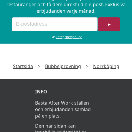
restauranger och få dem direkt i din e-post. Exklusiva
erbjudanden varje månad.
10 dec 2026:
Champagne
700Kr
►
Ordet Champagne andas lyx och flärd men
Läs
Integritetspolicy
vad är det som gjort det till en så populär
och statusfylld dryck? Under kvällen pratar
vi om regionens historia, dess druvor och
tillverkningsmetod. Under provningen går
Startsida
>
Bubbelprovning
>
Norrköping
vi igenom champagnens olika stilar, så som
blanc de blancs, blanc de noirs och
årgångschampagne. Varmt välkomna!
INFO
Bästa After Work ställen
och erbjudanden samlad
på en plats.
Den här sidan kan