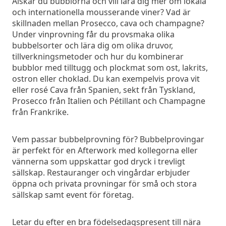
Älskar du bubblorna och vill lära dig mer om lokala
och internationella mousserande viner? Vad är
skillnaden mellan Prosecco, cava och champagne?
Under vinprovning får du provsmaka olika
bubbelsorter och lära dig om olika druvor,
tillverkningsmetoder och hur du kombinerar
bubblor med tilltugg och plockmat som ost, lakrits,
ostron eller choklad. Du kan exempelvis prova vit
eller rosé Cava från Spanien, sekt från Tyskland,
Prosecco från Italien och Pétillant och Champagne
från Frankrike.
Vem passar bubbelprovning för? Bubbelprovingar
är perfekt för en Afterwork med kollegorna eller
vännerna som uppskattar god dryck i trevligt
sällskap. Restauranger och vingårdar erbjuder
öppna och privata provningar för små och stora
sällskap samt event för företag.
Letar du efter en bra födelsedagspresent till nära