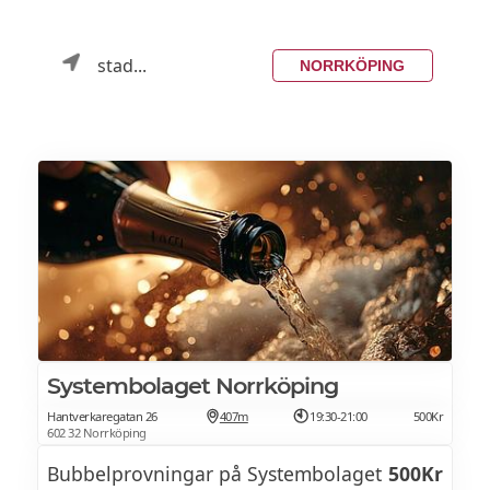
stad...
NORRKÖPING
Systembolaget Norrköping
Hantverkaregatan 26
407m
19:30-21:00
500Kr
602 32 Norrköping
Bubbelprovningar på Systembolaget
500Kr