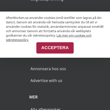
KRÖGARE
AfterWorken.se använder cookies (små textfiler som lagras på din
dator). Genom att använda vår hemsida samtycker du till att vi
använder cookies för statistik, användarmönster, anpassat innehåll
Anslut din restaurang
och annonser. Genom att fortsätta använda vår webbplats
godkänner du vår sekretesspolicy.
Läs mer om cookies och
Join Afterworken Sverige
sekretesspolicy.
ACCEPTERA
ANNONSERA
Annonsera hos oss
Advertise with us
MER
Alla afterworker