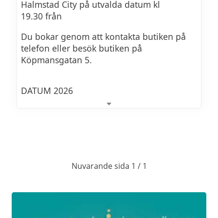
Halmstad City på utvalda datum kl
19.30 från
Du bokar genom att kontakta butiken på
telefon eller besök butiken på
Köpmansgatan 5.
DATUM 2026
10 sep 2026:
Italienskt mousserande - mer än
550Kr
prosecco
Nuvarande sida 1 / 1
Vi provar mousserande viner från Italien.
Prosecco, Franciacorta och andra guldkorn.
Vi går igenom likheter och vad som skiljer
dem åt.