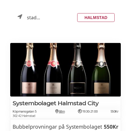
stad...
HALMSTAD
Systembolaget Halmstad City
Köpmansgatan 5
68m
19:30-21:00
550Kr
302 42 Halmstad
Bubbelprovningar på Systembolaget
550Kr