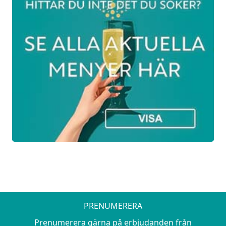
10 dec 2026:
Champagne och dess utmanare
700Kr
Vi provar olika typer av champagne och
pratar om vad som skiljer dem åt. Vi har
också valt ett par spännande utmanare
från andra platser runt om i världen,
gjorda enligt samma metod. Vi pratar
likheter och skillnader.
PRENUMERERA
Prenumerera gärna på erbjudanden från