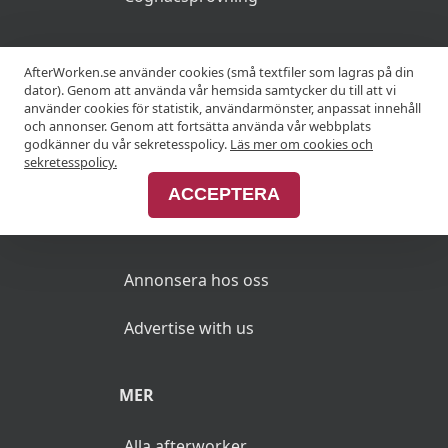
KRÖGARE
AfterWorken.se använder cookies (små textfiler som lagras på din
dator). Genom att använda vår hemsida samtycker du till att vi
använder cookies för statistik, användarmönster, anpassat innehåll
Anslut din restaurang
och annonser. Genom att fortsätta använda vår webbplats
godkänner du vår sekretesspolicy.
Läs mer om cookies och
Join Afterworken Sverige
sekretesspolicy.
ACCEPTERA
ANNONSERA
Annonsera hos oss
Advertise with us
MER
Alla afterworker