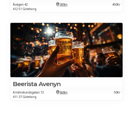
Åvägen 42
399m
450Kr
412 51 Göteborg
Beerista Avenyn
Kristinelundsgatan 13
668m
50Kr
411 37 Göteborg