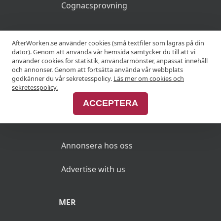
Cognacsprovning
KRÖGARE
AfterWorken.se använder cookies (små textfiler som lagras på din
dator). Genom att använda vår hemsida samtycker du till att vi
använder cookies för statistik, användarmönster, anpassat innehåll
Anslut din restaurang
och annonser. Genom att fortsätta använda vår webbplats
godkänner du vår sekretesspolicy.
Läs mer om cookies och
Join Afterworken Sverige
sekretesspolicy.
ACCEPTERA
ANNONSERA
Annonsera hos oss
Advertise with us
MER