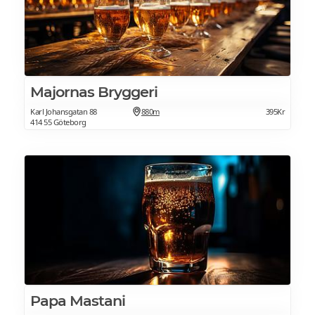
Majornas Bryggeri
Karl Johansgatan 88
880m
395Kr
414 55 Göteborg
Papa Mastani