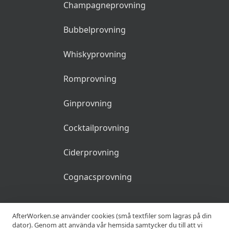
Champagneprovning
Bubbelprovning
Whiskyprovning
Romprovning
Ginprovning
Cocktailprovning
Ciderprovning
Cognacsprovning
KRÖGARE
AfterWorken.se använder cookies (små textfiler som lagras på din
dator). Genom att använda vår hemsida samtycker du till att vi