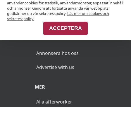
använder cookies för statistik, användarmönster, anpassat innehåll
Anslut din restaurang
och annonser. Genom att fortsätta använda vår webbplats
godkänner du vår sekretesspolicy.
Läs mer om cookies och
Join Afterworken Sverige
sekretesspolicy.
ACCEPTERA
ANNONSERA
Annonsera hos oss
Advertise with us
MER
Alla afterworker
© 2026 AfterWorken.se. Alla rättigheter reserverade.