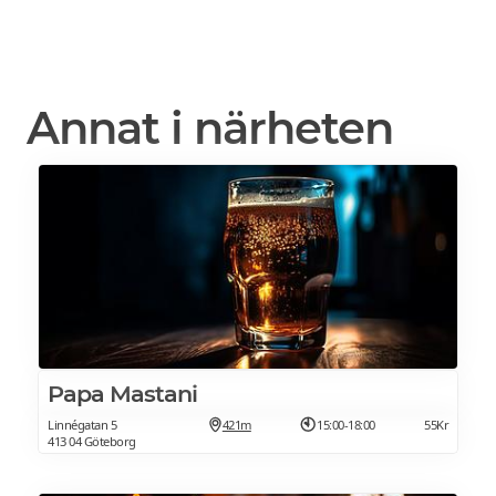
Annat i närheten
Papa Mastani
Linnégatan 5
421m
15:00-18:00
55Kr
413 04 Göteborg