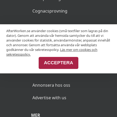
Cognacsprovning
KRÖGARE
AfterWorken.se använder cookies (små textfiler som lagras på din
dator). Genom att använda vår hemsida samtycker du till att vi
använder cookies för statistik, användarmönster, anpassat innehåll
Anslut din restaurang
och annonser. Genom att fortsätta använda vår webbplats
godkänner du vår sekretesspolicy.
Läs mer om cookies och
Join Afterworken Sverige
sekretesspolicy.
ACCEPTERA
ANNONSERA
Annonsera hos oss
Advertise with us
MER