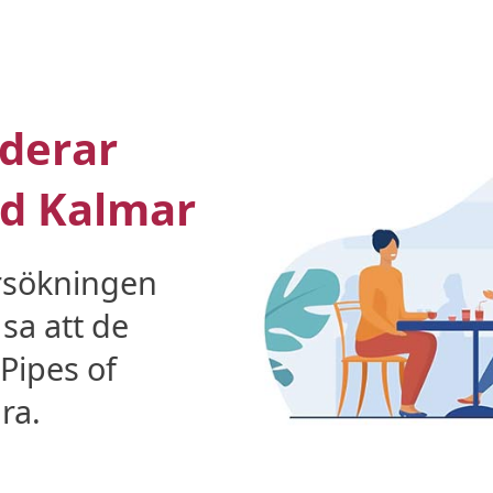
derar
nd Kalmar
rsökningen
sa att de
Pipes of
ra.