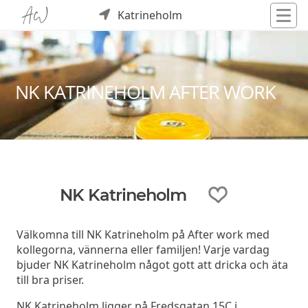
Katrineholm
NK KATRINEHOLM AFTER WORK
NK Katrineholm
Välkomna till NK Katrineholm på After work med
kollegorna, vännerna eller familjen! Varje vardag
bjuder NK Katrineholm något gott att dricka och äta
till bra priser.
NK Katrineholm ligger på Fredsgatan 15C i