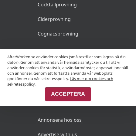
Cocktailprovning
Ciderprovning
Cognacsprovning
KRÖGARE
AfterWorken.se använder cookies (små textfiler som lagras på din
dator). Genom att använda vår hemsida samtycker du till att vi
använder cookies för statistik, användarmönster, anpassat innehåll
Anslut din restaurang
och annonser. Genom att fortsätta använda vår webbplats
godkänner du vår sekretesspolicy.
Läs mer om cookies och
Join Afterworken Sverige
sekretesspolicy.
ACCEPTERA
ANNONSERA
Annonsera hos oss
Advertise with us