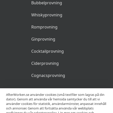
Bubbelprovning
Whiskyprovning
Romprovning
Ginprovning
Cocktailprovning
Ciderprovning
Cognacsprovning
KRÖGARE
AfterWorken.se använder cookies (små textfiler som lagras på din
dator). Genom att använda vår hemsida samtycker du till att vi
använder cookies för statistik, användarmönster, anpassat innehåll
Anslut din restaurang
och annonser. Genom att fortsätta använda vår webbplats
godkänner du vår sekretesspolicy.
Läs mer om cookies och