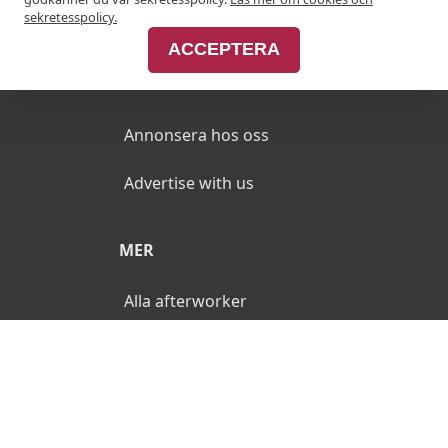
Join Afterworken Sverige
sekretesspolicy.
ACCEPTERA
ANNONSERA
Annonsera hos oss
Advertise with us
MER
Alla afterworker
© 2026 AfterWorken.se. Alla rättigheter reserverade.
Användarvillkor