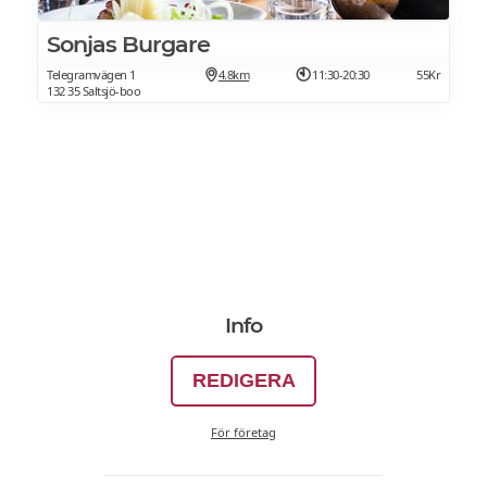
Sonjas Burgare
Telegramvägen 1
4.8km
11:30-20:30
55Kr
132 35 Saltsjö-boo
Info
REDIGERA
För företag