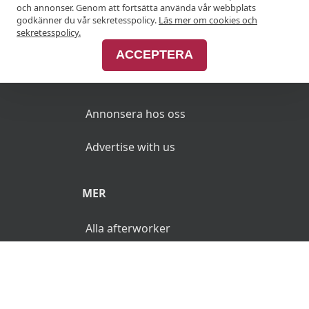
och annonser. Genom att fortsätta använda vår webbplats
godkänner du vår sekretesspolicy.
Läs mer om cookies och
Join Afterworken Sverige
sekretesspolicy.
ACCEPTERA
ANNONSERA
Annonsera hos oss
Advertise with us
MER
Alla afterworker
© 2026 AfterWorken.se. Alla rättigheter reserverade.