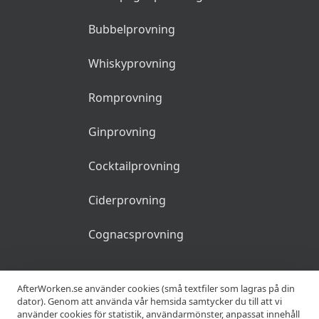
Bubbelprovning
Whiskyprovning
Romprovning
Ginprovning
Cocktailprovning
Ciderprovning
Cognacsprovning
KRÖGARE
AfterWorken.se använder cookies (små textfiler som lagras på din
dator). Genom att använda vår hemsida samtycker du till att vi
använder cookies för statistik, användarmönster, anpassat innehåll
Anslut din restaurang