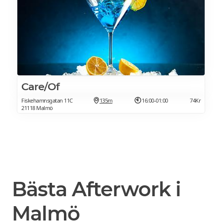
Care/Of
Fiskehamnsgatan 11C
135m
16:00-01:00
74Kr
21118 Malmö
Bästa Afterwork i
Malmö