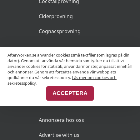
Cocktailprovning
Ciderprovning
Cognacsprovning
KRÖGARE
AfterWorken.se använder cookies (små textfiler som lagras på din
dator). Genom att använda vår hemsida samtycker du till att vi
använder cookies för statistik, användarmönster, anpassat innehåll
Anslut din restaurang
och annonser. Genom att fortsätta använda vår webbplats
godkänner du vår sekretesspolicy.
Läs mer om cookies och
Join Afterworken Sverige
sekretesspolicy.
ACCEPTERA
ANNONSERA
Annonsera hos oss
Advertise with us