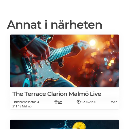
Annat i närheten
The Terrace Clarion Malmö Live
Fiskehamnsgatan 4
4m
15:00-22:00
75Kr
211 18 Malmö