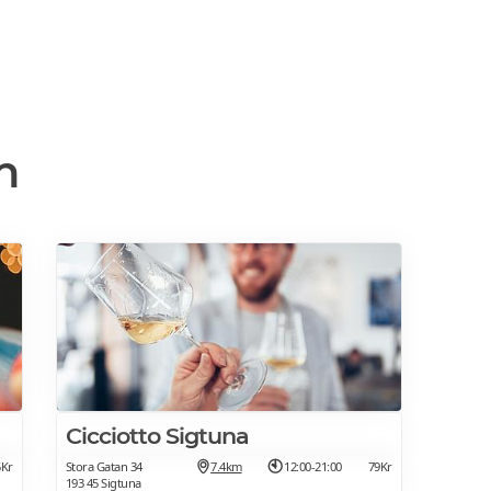
n
Cicciotto Sigtuna
5Kr
Stora Gatan 34
7.4km
12:00-21:00
79Kr
193 45 Sigtuna