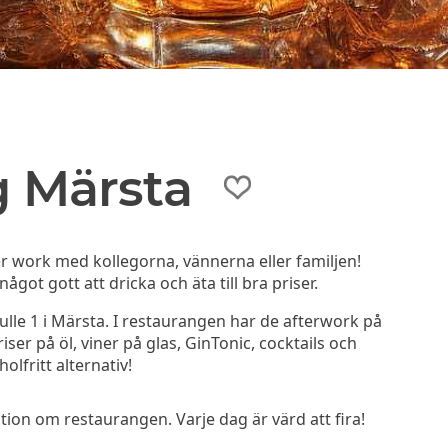
g Märsta
er work med kollegorna, vännerna eller familjen!
got gott att dricka och äta till bra priser.
lle 1 i Märsta. I restaurangen har de afterwork på
iser på öl, viner på glas, GinTonic, cocktails och
olfritt alternativ!
on om restaurangen. Varje dag är värd att fira!