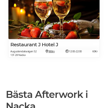
Restaurant J Hotel J
Augustendalsvägen 52
988m
12:00-22:00
60Kr
131 28 Nacka
Bästa Afterwork i
Nacka