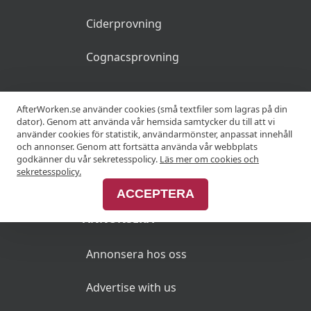
Ciderprovning
Cognacsprovning
KRÖGARE
AfterWorken.se använder cookies (små textfiler som lagras på din
dator). Genom att använda vår hemsida samtycker du till att vi
använder cookies för statistik, användarmönster, anpassat innehåll
Anslut din restaurang
och annonser. Genom att fortsätta använda vår webbplats
godkänner du vår sekretesspolicy.
Läs mer om cookies och
Join Afterworken Sverige
sekretesspolicy.
ACCEPTERA
ANNONSERA
Annonsera hos oss
Advertise with us