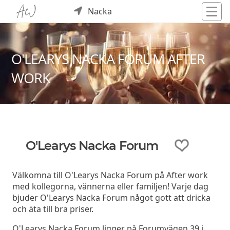
Nacka
O'LEARYS NACKA FORUM AFTER
WORK
O'Learys Nacka Forum
Välkomna till O'Learys Nacka Forum på After work
med kollegorna, vännerna eller familjen! Varje dag
bjuder O'Learys Nacka Forum något gott att dricka
och äta till bra priser.
O'Learys Nacka Forum ligger på Forumvägen 39 i