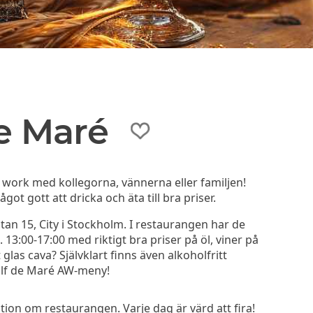
de Maré
r work med kollegorna, vännerna eller familjen!
ot gott att dricka och äta till bra priser.
tan 15, City i Stockholm. I restaurangen har de
3:00-17:00 med riktigt bra priser på öl, viner på
glas cava? Självklart finns även alkoholfritt
Rolf de Maré AW-meny!
on om restaurangen. Varje dag är värd att fira!