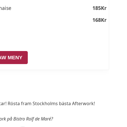
naise
185Kr
168Kr
AW MENY
r! Rösta fram Stockholms bästa Afterwork!
work på Bistro Rolf de Maré?