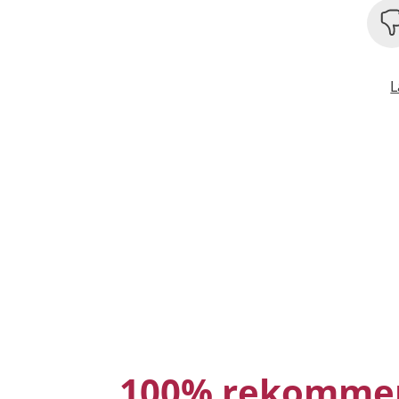
L
100% rekomme