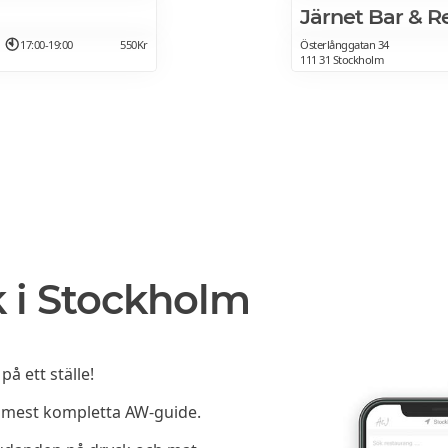
Järnet Bar & R
17:00-19:00
550Kr
Österlånggatan 34
111 31 Stockholm
 i Stockholm
å ett ställe!
h mest kompletta AW-guide.