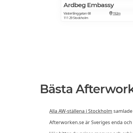
Ardbeg Embassy
Västerlånggatan 68
192m
111 29 Stockholm
Bästa Afterwork
Alla AW-ställena i Stockholm
samlade p
Afterworken.se är Sveriges enda oc