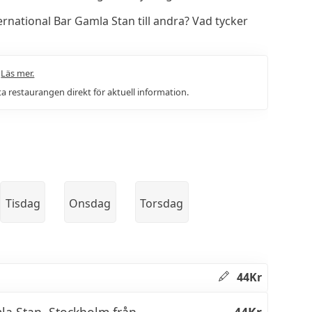
national Bar Gamla Stan till andra? Vad tycker
.
Läs mer.
a restaurangen direkt för aktuell information.
Tisdag
Onsdag
Torsdag
44Kr
mla Stan, Stockholm från
44Kr