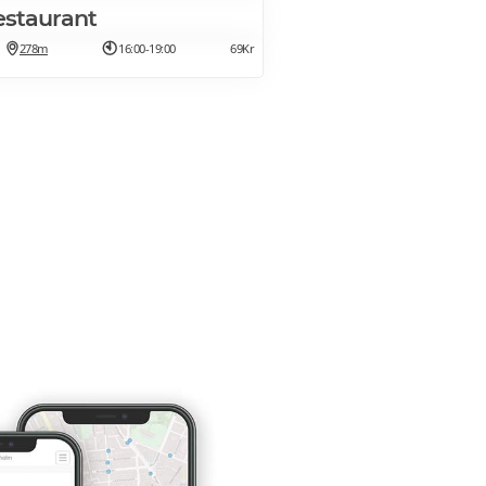
estaurant
278m
16:00-19:00
69Kr