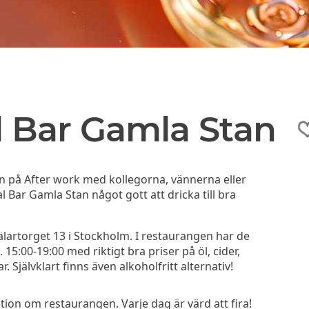
l Bar Gamla Stan
an på After work med kollegorna, vännerna eller
l Bar Gamla Stan något gott att dricka till bra
älartorget 13 i Stockholm. I restaurangen har de
5:00-19:00 med riktigt bra priser på öl, cider,
r. Självklart finns även alkoholfritt alternativ!
on om restaurangen. Varje dag är värd att fira!