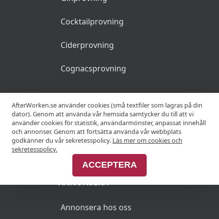
Cocktailprovning
Ciderprovning
Cognacsprovning
KRÖGARE
AfterWorken.se använder cookies (små textfiler som lagras på din
dator). Genom att använda vår hemsida samtycker du till att vi
använder cookies för statistik, användarmönster, anpassat innehåll
Anslut din restaurang
och annonser. Genom att fortsätta använda vår webbplats
godkänner du vår sekretesspolicy.
Läs mer om cookies och
Join Afterworken Sverige
sekretesspolicy.
ACCEPTERA
ANNONSERA
Annonsera hos oss