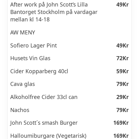
After work på John Scott’s Lilla
49Kr
Bantorget Stockholm på vardagar
mellan kl 14-18
AW MENY
Sofiero Lager Pint
49Kr
Husets Vin Glas
72Kr
Cider Kopparberg 40cl
59Kr
Cava glas
79Kr
Alkoholfree Cider 33cl can
29Kr
Nachos
79Kr
John Scott´s smash Burger
169Kr
Halloumiburgare (Vegetarisk)
169Kr