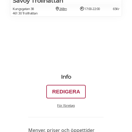
Savoy Trollhättan
Kungsgatan 38
248m
17:00-22:00
65Kr
461 30 Trollhättan
Info
REDIGERA
För företag
Menyer, priser och öppettider