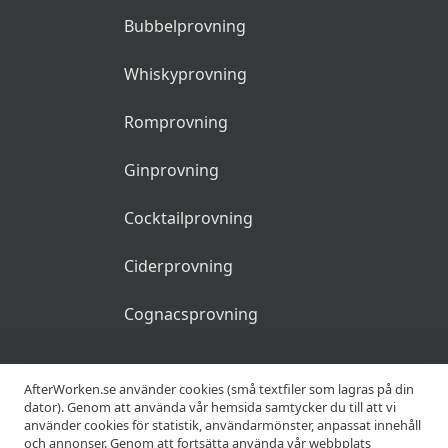
Bubbelprovning
Whiskyprovning
Romprovning
Ginprovning
Cocktailprovning
Ciderprovning
Cognacsprovning
KRÖGARE
AfterWorken.se använder cookies (små textfiler som lagras på din
dator). Genom att använda vår hemsida samtycker du till att vi
använder cookies för statistik, användarmönster, anpassat innehåll
Anslut din restaurang
och annonser. Genom att fortsätta använda vår webbplats