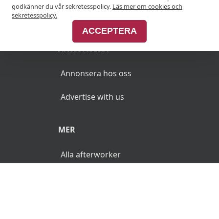
godkänner du vår sekretesspolicy.
Läs mer om cookies och
Join Afterworken Sverige
sekretesspolicy.
ACCEPTERA
ANNONSERA
Annonsera hos oss
Advertise with us
MER
Alla afterworker
© 2026 AfterWorken.se. Alla rättigheter reserverade.
Användarvillkor