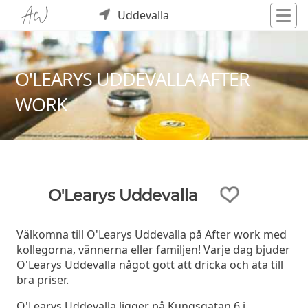
Uddevalla
O'LEARYS UDDEVALLA AFTER
WORK
O'Learys Uddevalla
Välkomna till O'Learys Uddevalla på After work med
kollegorna, vännerna eller familjen! Varje dag bjuder
O'Learys Uddevalla något gott att dricka och äta till
bra priser.
O'Learys Uddevalla ligger på Kungsgatan 6 i