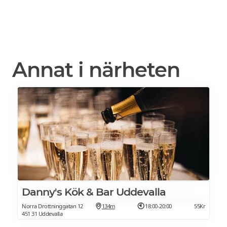
Annat i närheten
Danny's Kök & Bar Uddevalla
Norra Drottninggatan 12
134m
18:00-20:00
55Kr
451 31 Uddevalla