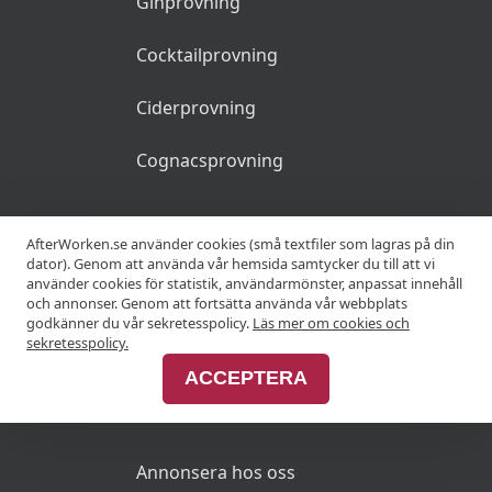
Ginprovning
Cocktailprovning
Ciderprovning
Cognacsprovning
KRÖGARE
AfterWorken.se använder cookies (små textfiler som lagras på din
dator). Genom att använda vår hemsida samtycker du till att vi
använder cookies för statistik, användarmönster, anpassat innehåll
Anslut din restaurang
och annonser. Genom att fortsätta använda vår webbplats
godkänner du vår sekretesspolicy.
Läs mer om cookies och
Join Afterworken Sverige
sekretesspolicy.
ACCEPTERA
ANNONSERA
Annonsera hos oss