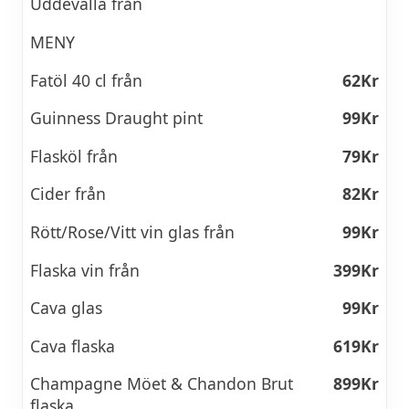
Uddevalla från
MENY
Fatöl 40 cl från
62Kr
Guinness Draught pint
99Kr
Flasköl från
79Kr
Cider från
82Kr
Rött/Rose/Vitt vin glas från
99Kr
Flaska vin från
399Kr
Cava glas
99Kr
Cava flaska
619Kr
Champagne Möet & Chandon Brut
899Kr
flaska