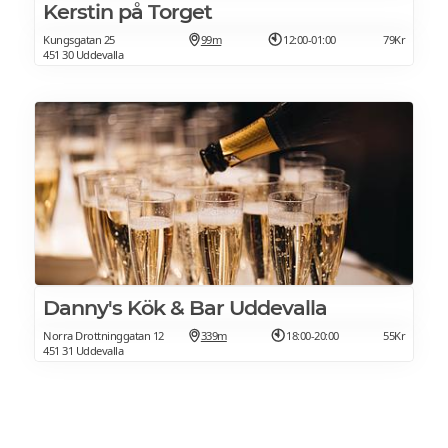
Kerstin på Torget
Kungsgatan 25
99m
12:00-01:00
79Kr
451 30 Uddevalla
Danny's Kök & Bar Uddevalla
Norra Drottninggatan 12
339m
18:00-20:00
55Kr
451 31 Uddevalla