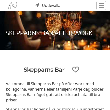
Uddevalla
SKEPPARNS BAR AFTER WORK
Skepparns Bar
Välkomna till Skepparns Bar på After work med
kollegorna, vännerna eller familjen! Varje dag bjuder
Skepparns Bar något gott att dricka och äta till bra
priser.
Skepparns Bar ligger på Kungstorget 3, Kungstorget