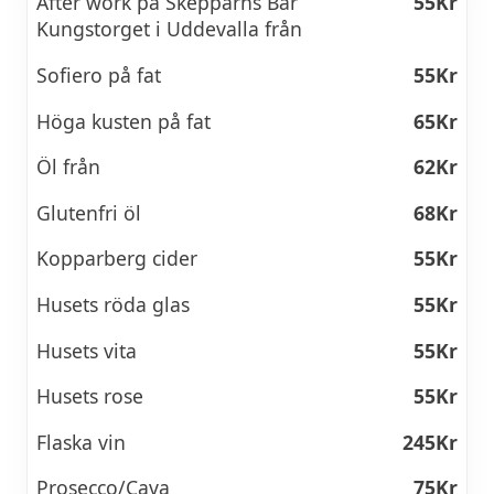
After work på Skepparns Bar
55Kr
Kungstorget i Uddevalla från
Sofiero på fat
55Kr
Höga kusten på fat
65Kr
Öl från
62Kr
Glutenfri öl
68Kr
Kopparberg cider
55Kr
Husets röda glas
55Kr
Husets vita
55Kr
Husets rose
55Kr
Flaska vin
245Kr
Prosecco/Cava
75Kr