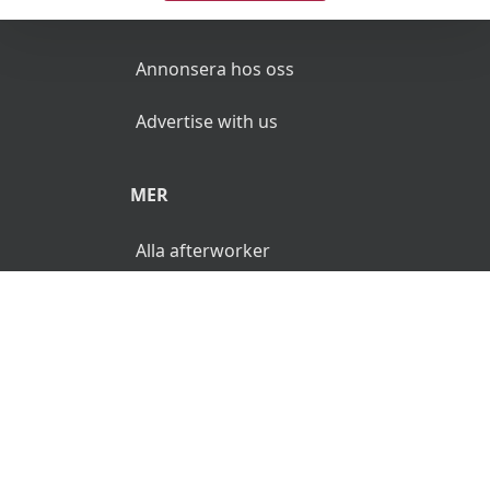
ANNONSERA
Annonsera hos oss
Advertise with us
MER
Alla afterworker
© 2026 AfterWorken.se. Alla rättigheter reserverade.
Användarvillkor
Integritetspolicy
Ansvarsfriskrivning