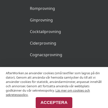
Romprovning
Ginprovning
Cocktailprovning
Ciderprovning
Cognacsprovning
KRÖGARE
AfterWorken.se använder cookies (små textfiler som lagras på din
dator). Genom att använda vår hemsida samtycker du till att vi
använder cookies för statistik, användarmönster, anpassat innehåll
Anslut din restaurang
och annonser. Genom att fortsätta använda vår webbplats
godkänner du vår sekretesspolicy.
Läs mer om cookies och
Join Afterworken Sverige
sekretesspolicy.
ACCEPTERA