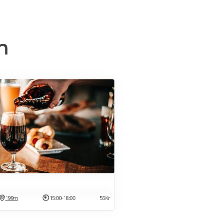
n
199m
15:00-18:00
55Kr