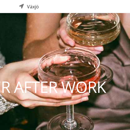
Växjö
R AFTER WORK