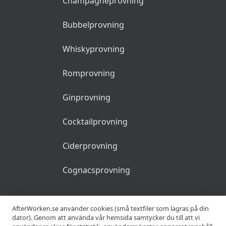
Champagneprovning
Bubbelprovning
Whiskyprovning
Romprovning
Ginprovning
Cocktailprovning
Ciderprovning
Cognacsprovning
KRÖGARE
AfterWorken.se använder cookies (små textfiler som lagras på din
dator). Genom att använda vår hemsida samtycker du till att vi