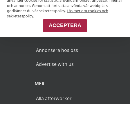
använder cookies för statistik, användarmönster, anpassat innehåll
Anslut din restaurang
och annonser. Genom att fortsätta använda vår webbplats
godkänner du vår sekretesspolicy.
Läs mer om cookies och
Join Afterworken Sverige
sekretesspolicy.
ACCEPTERA
ANNONSERA
Annonsera hos oss
Advertise with us
MER
Alla afterworker
© 2026 AfterWorken.se. Alla rättigheter reserverade.