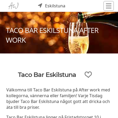
Eskilstuna
TACO BAR ESKILSTUNA AFTER
WORK
Taco Bar Eskilstuna
Välkomna till Taco Bar Eskilstuna på After work med
kollegorna, vännerna eller familjen! Varje Tisdag
bjuder Taco Bar Eskilstuna något gott att dricka och
äta till bra priser.
Taco Bar Eskilstuna ligger på Fristadstorget 10 i