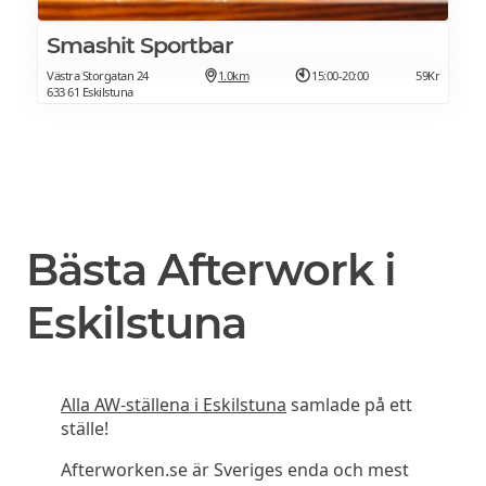
Smashit Sportbar
Västra Storgatan 24
1.0km
15:00-20:00
59Kr
633 61 Eskilstuna
Bästa Afterwork i
Eskilstuna
Alla AW-ställena i Eskilstuna
samlade på ett
ställe!
Afterworken.se är Sveriges enda och mest