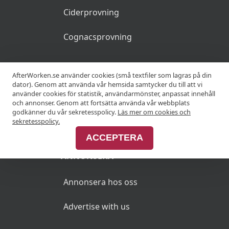
Ciderprovning
Cognacsprovning
KRÖGARE
AfterWorken.se använder cookies (små textfiler som lagras på din
dator). Genom att använda vår hemsida samtycker du till att vi
använder cookies för statistik, användarmönster, anpassat innehåll
Anslut din restaurang
och annonser. Genom att fortsätta använda vår webbplats
godkänner du vår sekretesspolicy.
Läs mer om cookies och
Join Afterworken Sverige
sekretesspolicy.
ACCEPTERA
ANNONSERA
Annonsera hos oss
Advertise with us