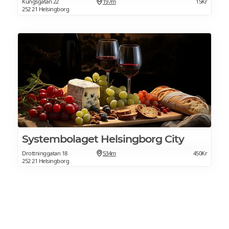
Kungsgatan 22
197m
15Kr
252 21 Helsingborg
Systembolaget Helsingborg City
Drottninggatan 18
534m
450Kr
252 21 Helsingborg