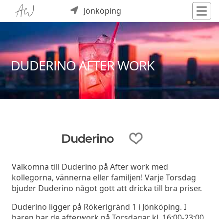
Jönköping
DUDERINO AFTER WORK
Duderino
Välkomna till Duderino på After work med
kollegorna, vännerna eller familjen! Varje Torsdag
bjuder Duderino något gott att dricka till bra priser.
Duderino ligger på Rökerigränd 1 i Jönköping. I
baren har de afterwork på Torsdagar kl. 16:00-23:00