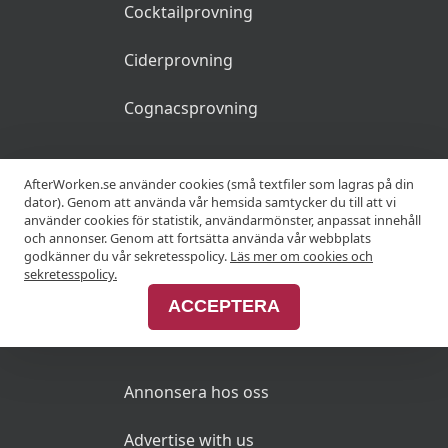
Cocktailprovning
Ciderprovning
Cognacsprovning
KRÖGARE
AfterWorken.se använder cookies (små textfiler som lagras på din
dator). Genom att använda vår hemsida samtycker du till att vi
använder cookies för statistik, användarmönster, anpassat innehåll
Anslut din restaurang
och annonser. Genom att fortsätta använda vår webbplats
godkänner du vår sekretesspolicy.
Läs mer om cookies och
Join Afterworken Sverige
sekretesspolicy.
ACCEPTERA
ANNONSERA
Annonsera hos oss
Advertise with us