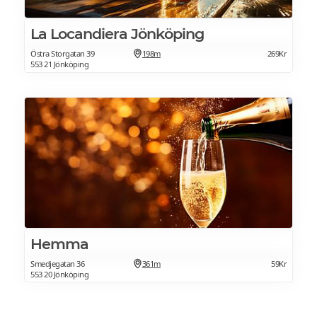
La Locandiera Jönköping
Östra Storgatan 39
198m
269Kr
553 21 Jönköping
Hemma
Smedjegatan 36
361m
59Kr
553 20 Jönköping