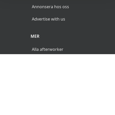
Annonsera hos oss
Advertise with us
MER
Alla afterworker
© 2026 AfterWorken.se. Alla rättigheter reserverade.
Användarvillkor
Integritetspolicy
Ansvarsfriskrivning
🌜
🌞