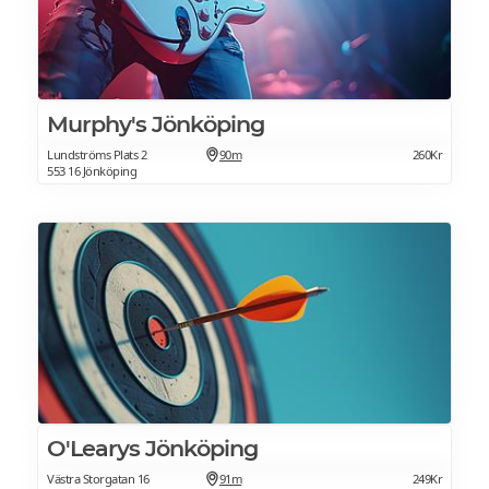
Murphy's Jönköping
Lundströms Plats 2
90m
260Kr
553 16 Jönköping
O'Learys Jönköping
Västra Storgatan 16
91m
249Kr