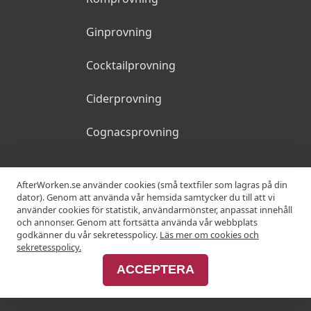
Ginprovning
Cocktailprovning
Ciderprovning
Cognacsprovning
KRÖGARE
AfterWorken.se använder cookies (små textfiler som lagras på din
dator). Genom att använda vår hemsida samtycker du till att vi
använder cookies för statistik, användarmönster, anpassat innehåll
Anslut din restaurang
och annonser. Genom att fortsätta använda vår webbplats
godkänner du vår sekretesspolicy.
Läs mer om cookies och
Join Afterworken Sverige
sekretesspolicy.
ACCEPTERA
ANNONSERA