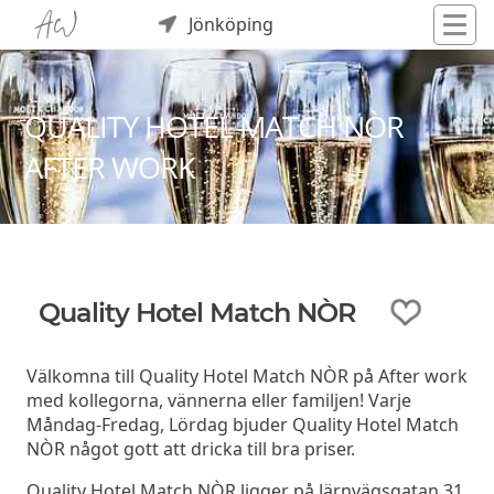
Jönköping
QUALITY HOTEL MATCH NÒR
AFTER WORK
Quality Hotel Match NÒR
Välkomna till Quality Hotel Match NÒR på After work
med kollegorna, vännerna eller familjen! Varje
Måndag-Fredag, Lördag bjuder Quality Hotel Match
NÒR något gott att dricka till bra priser.
Quality Hotel Match NÒR ligger på Järnvägsgatan 31