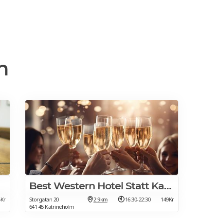
n
Best Western Hotel Statt Katrineholm
5Kr
Storgatan 20
2.9km
16:30-22:30
149Kr
641 45 Katrineholm