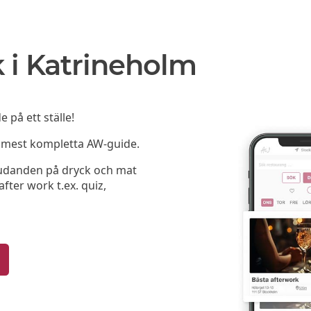
 i Katrineholm
 på ett ställe!
h mest kompletta AW-guide.
bjudanden på dryck och mat
fter work t.ex. quiz,