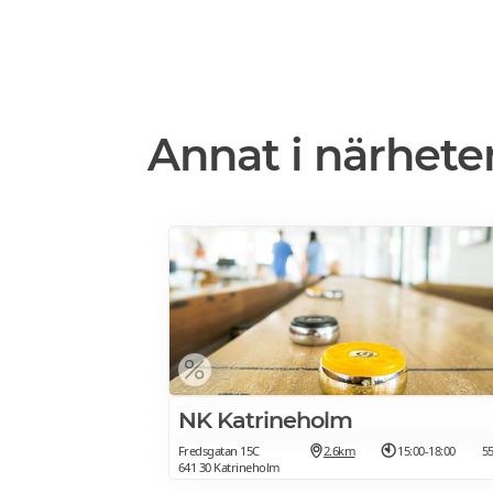
Annat i närhete
NK Katrineholm
Fredsgatan 15C
2.6km
15:00-18:00
5
641 30 Katrineholm