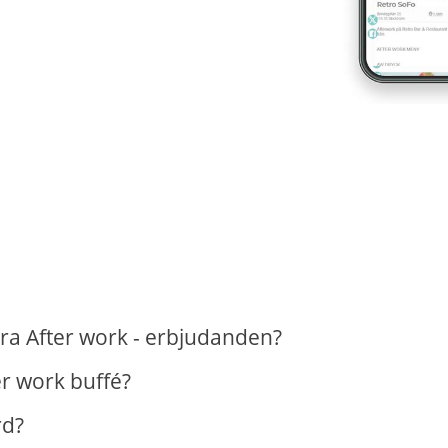
ra After work - erbjudanden?
er work buffé?
rd?