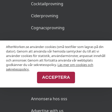
Cocktailprovning
Ciderprovning
Cognacsprovning
KRÖGARE
AfterWorken.se använder cookies (små textfiler som lagras på din
dator). Genom att använda vår hemsida samtycker du till att vi
använder cookies för statistik, användarmönster, anpassat innehåll
Anslut din restaurang
och annonser. Genom att fortsätta använda vår webbplats
godkänner du vår sekretesspolicy.
Läs mer om cookies och
Join Afterworken Sverige
sekretesspolicy.
ACCEPTERA
ANNONSERA
Annonsera hos oss
Advertise with us