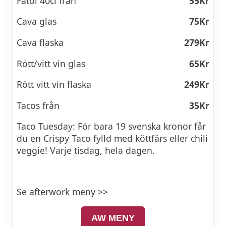
Fatöl 40cl från
55Kr
Cava glas
75Kr
Cava flaska
279Kr
Rött/vitt vin glas
65Kr
Rött vitt vin flaska
249Kr
Tacos från
35Kr
Taco Tuesday: För bara 19 svenska kronor får
du en Crispy Taco fylld med köttfärs eller chili
veggie! Varje tisdag, hela dagen.
Se afterwork meny >>
AW MENY