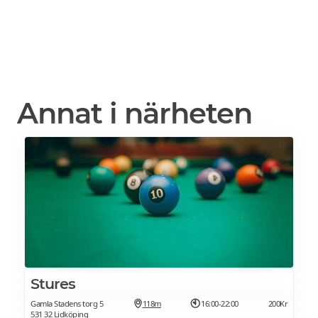
Annat i närheten
Stures
Gamla Stadens torg 5
118m
16:00-22:00
200Kr
531 32 Lidköping