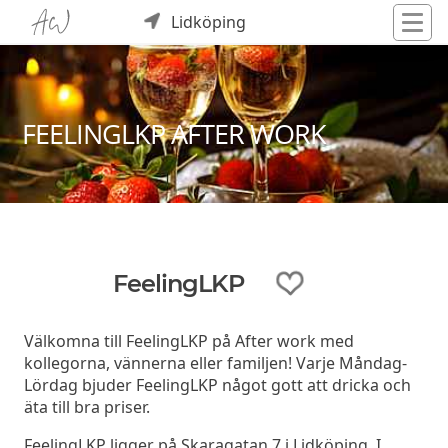
Lidköping
FEELINGLKP AFTER WORK
FeelingLKP
Välkomna till FeelingLKP på After work med
kollegorna, vännerna eller familjen! Varje Måndag-
Lördag bjuder FeelingLKP något gott att dricka och
äta till bra priser.
FeelingLKP ligger på Skaragatan 7 i Lidköping. I