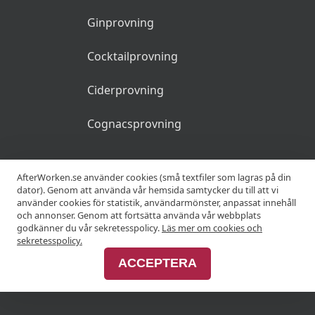
Ginprovning
Cocktailprovning
Ciderprovning
Cognacsprovning
KRÖGARE
AfterWorken.se använder cookies (små textfiler som lagras på din
dator). Genom att använda vår hemsida samtycker du till att vi
använder cookies för statistik, användarmönster, anpassat innehåll
Anslut din restaurang
och annonser. Genom att fortsätta använda vår webbplats
godkänner du vår sekretesspolicy.
Läs mer om cookies och
Join Afterworken Sverige
sekretesspolicy.
ACCEPTERA
ANNONSERA