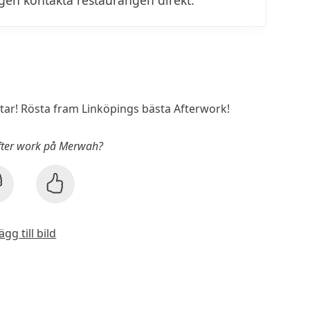
igen kontakta restaurangen direkt.
r! Rösta fram Linköpings bästa Afterwork!
After work på Merwah?
ägg till bild