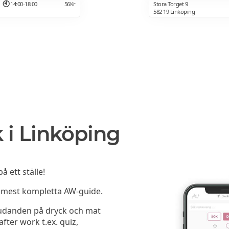
14:00-18:00
56Kr
Stora Torget 9
582 19 Linköping
 i Linköping
 ett ställe!
h mest kompletta AW-guide.
bjudanden på dryck och mat
fter work t.ex. quiz,