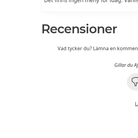
Det finns ingen meny för idag. Vänl
Recensioner
Vad tycker du? Lämna en kommenta
Gillar du 
L