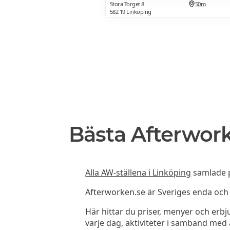
Stora Torget 8
50m
582 19 Linköping
Bästa Afterwork
Alla AW-ställena i Linköping
samlade på
Afterworken.se är Sveriges enda oc
Här hittar du priser, menyer och er
varje dag, aktiviteter i samband med a