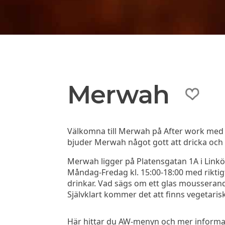
Merwah
Välkomna till Merwah på After work med k
bjuder Merwah något gott att dricka och ät
Merwah ligger på Platensgatan 1A i Link
Måndag-Fredag kl. 15:00-18:00 med riktigt 
drinkar. Vad sägs om ett glas moussera
Självklart kommer det att finns vegetarisk
Här hittar du AW-menyn och mer informati