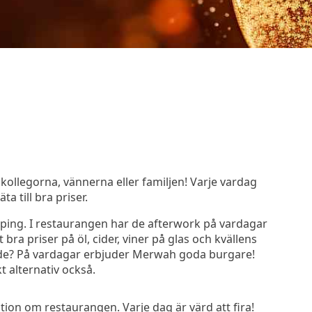
ollegorna, vännerna eller familjen! Varje vardag
a till bra priser.
öping. I restaurangen har de afterwork på vardagar
bra priser på öl, cider, viner på glas och kvällens
nde? På vardagar erbjuder Merwah goda burgare!
t alternativ också.
on om restaurangen. Varje dag är värd att fira!