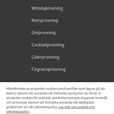
Whiskyprovning
Romprovning
Ginprovning
Cocktailprovning
Ciderprovning
Cognacsprovning
KRÖGARE
AfterWorken.se använder cookies (små textfiler som lagras på din
dator). Genom att använda vår hemsida samtycker du till att vi
använder cookies för statistik, användarmönster, anpassat innehåll
Anslut din restaurang
och annonser. Genom att fortsätta använda vår webbplats
godkänner du vår sekretesspolicy.
Läs mer om cookies och
Join Afterworken Sverige
sekretesspolicy.