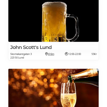
John Scott's Lund
Skomakaregatan 3
616m
12:00-22:00
55Kr
223 50 Lund