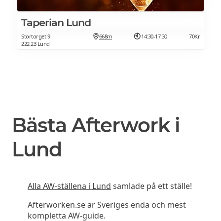
Taperian Lund
Stortorget 9
668m
14:30-17:30
70Kr
222 23 Lund
Bästa Afterwork i
Lund
Alla AW-ställena i Lund
samlade på ett ställe!
Afterworken.se är Sveriges enda och mest
kompletta AW-guide.