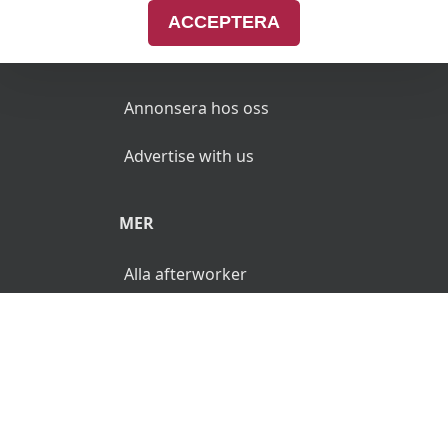
ACCEPTERA
ANNONSERA
Annonsera hos oss
Advertise with us
MER
Alla afterworker
© 2026 AfterWorken.se. Alla rättigheter reserverade.
Användarvillkor
Integritetspolicy