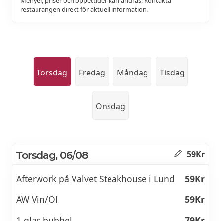
Menyer, priser och öppettider kan ändras. Kontakta
restaurangen direkt för aktuell information.
Torsdag
Fredag
Måndag
Tisdag
Onsdag
Torsdag, 06/08
59Kr
Afterwork på Valvet Steakhouse i Lund
59Kr
AW Vin/Öl
59Kr
1 glas bubbel
79Kr