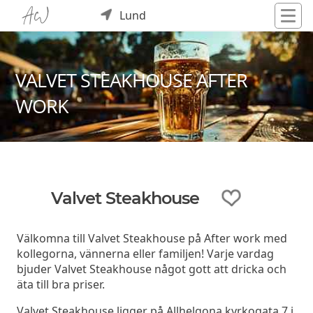
Lund
VALVET STEAKHOUSE AFTER
WORK
Valvet Steakhouse
Välkomna till Valvet Steakhouse på After work med
kollegorna, vännerna eller familjen! Varje vardag
bjuder Valvet Steakhouse något gott att dricka och
äta till bra priser.
Valvet Steakhouse ligger på Allhelgona kyrkogata 7 i