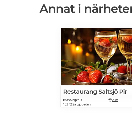
Annat i närhete
Restaurang Saltsjö Pir
Brantvägen 3
20m
133 42 Saltsjöbaden