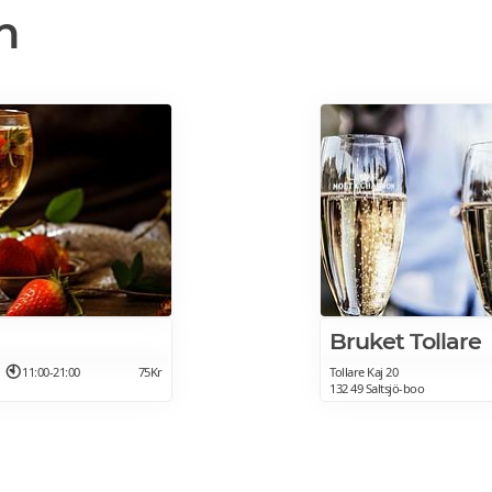
n
Bruket Tollare
11:00-21:00
75Kr
Tollare Kaj 20
132 49 Saltsjö-boo