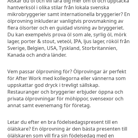
Älskar du öl och vill lära dig mer om öl och upptäcka
hantverksöl i olika stilar från lokala svenska
mikrobryggerier samt internationella bryggerier? En
ölprovning inkluderar vanligtvis provsmakning av
flera ölsorter och en guidad visning av bryggeriet.
Du kan exempelvis prova öl som ale, syrlig öl, mörk
lager, porter & stout, veteöl, IPA, ljus lager, rököl från
Sverige, Belgien, USA, Tyskland, Storbritannien,
Kanada och andra länder.
Vem passar ölprovning för? Ölprovingar är perfekt
för After Work med kollegorna eller vännerna som
uppskattar god dryck i trevligt sällskap.
Restauranger och bryggerier erbjuder öppna och
privata ölprovningar för möhippor, svensexor och
annat samt evenemang för företag.
Letar du efter en bra födelsedagspresent till en
ölälskare? En ölprovning är den bästa presenten till
ölälskaren som vill fira sin födelsedag med en