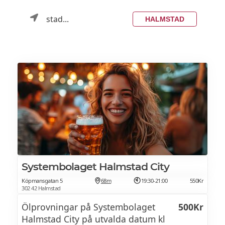
stad...
HALMSTAD
Systembolaget Halmstad City
Köpmansgatan 5
68m
19:30-21:00
550Kr
302 42 Halmstad
Ölprovningar på Systembolaget
500Kr
Halmstad City på utvalda datum kl