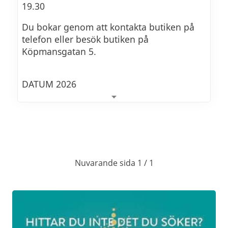
19.30
Du bokar genom att kontakta butiken på
telefon eller besök butiken på
Köpmansgatan 5.
DATUM 2026
1 okt 2026:
Oktoberöl - med tyska tilltugg
550Kr
Vi dukar upp med årets oktoberöl och
Nuvarande sida 1 / 1
provar tillsammans med passande tyska
tilltugg.
19 nov 2026: