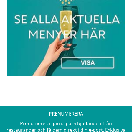
Halland runt - blandade drycker
550Kr
Vi pratar om lokala producenter och provar
deras drycker. Det blir olika ölstilar, destilat,
men även andra drycker
PRENUMERERA
Prenumerera gärna på erbjudanden från
restauranger och få dem direkt i din e-post. Exklusiva