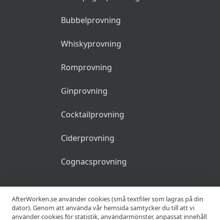
Bubbelprovning
Whiskyprovning
Romprovning
Ginprovning
Cocktailprovning
Ciderprovning
Cognacsprovning
KRÖGARE
AfterWorken.se använder cookies (små textfiler som lagras på din
dator). Genom att använda vår hemsida samtycker du till att vi
använder cookies för statistik, användarmönster, anpassat innehåll
Anslut din restaurang