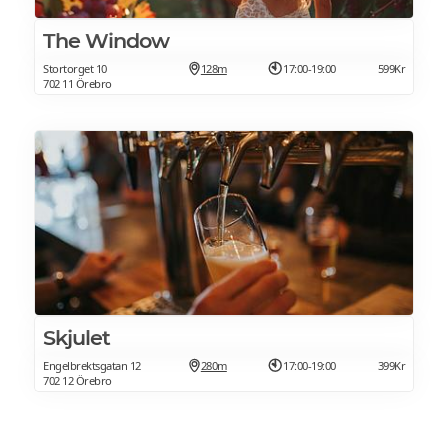
The Window
Stortorget 10
128m
17:00-19:00
599Kr
702 11 Örebro
Skjulet
Engelbrektsgatan 12
280m
17:00-19:00
399Kr
702 12 Örebro