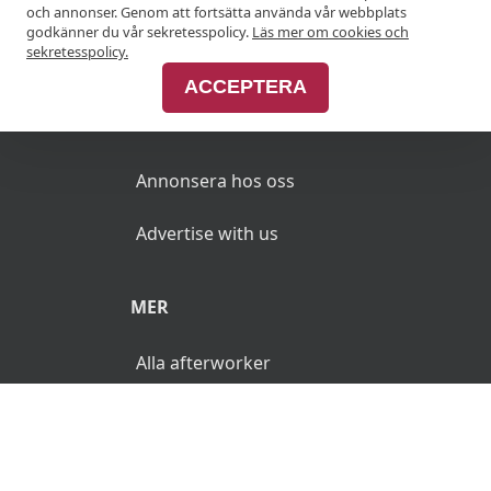
och annonser. Genom att fortsätta använda vår webbplats
godkänner du vår sekretesspolicy.
Läs mer om cookies och
Join Afterworken Sverige
sekretesspolicy.
ACCEPTERA
ANNONSERA
Annonsera hos oss
Advertise with us
MER
Alla afterworker
© 2026 AfterWorken.se. Alla rättigheter reserverade.