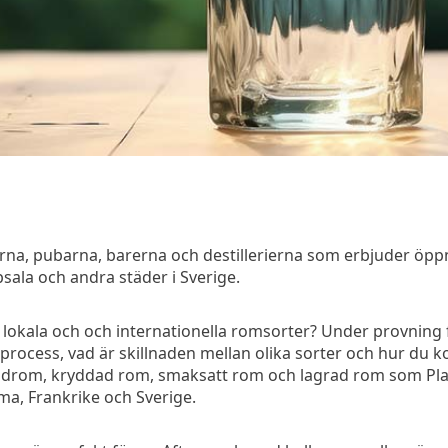
rna, pubarna, barerna och destillerierna som erbjuder öpp
ala och andra städer i Sverige.
m lokala och och internationella romsorter? Under provning
sprocess, vad är skillnaden mellan olika sorter och hur d
ldrom, kryddad rom, smaksatt rom och lagrad rom som Plan
a, Frankrike och Sverige.