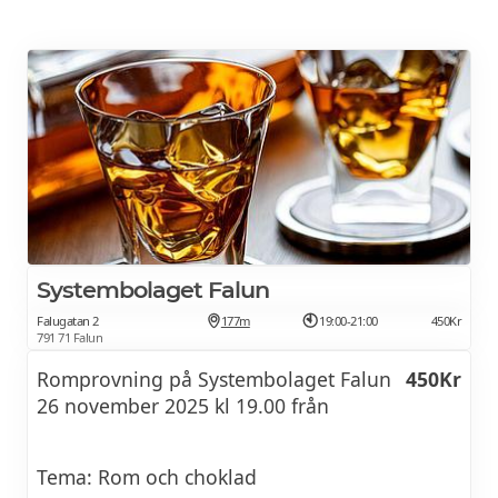
Systembolaget Falun
Falugatan 2
177m
19:00-21:00
450Kr
791 71 Falun
Romprovning på Systembolaget Falun
450Kr
26 november 2025 kl 19.00 från
Tema: Rom och choklad