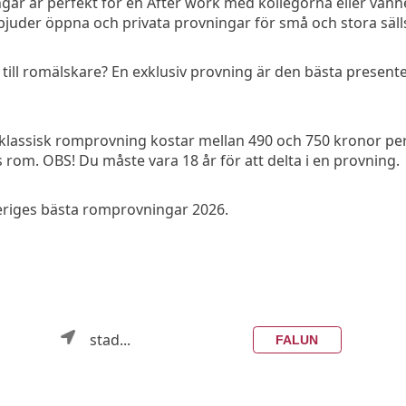
r är perfekt för en After work med kollegorna eller vänne
erbjuder öppna och privata provningar för små och stora säl
ill romälskare? En exklusiv provning är den bästa presenten 
klassisk romprovning kostar mellan 490 och 750 kronor per
 rom. OBS! Du måste vara 18 år för att delta i en provning.
Sveriges bästa romprovningar 2026.
stad...
FALUN