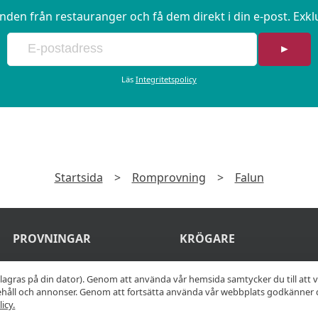
en från restauranger och få dem direkt i din e-post. Exk
►
Läs
Integritetspolicy
Startsida
>
Romprovning
>
Falun
PROVNINGAR
KRÖGARE
Ölprovning
Anslut din
lagras på din dator). Genom att använda vår hemsida samtycker du till att 
nehåll och annonser. Genom att fortsätta använda vår webbplats godkänner 
restaurang
Vinprovning
icy.
Join Afterworken