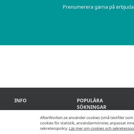
Prenumerera gärna på erbjudand
INFO
POPULÄRA
SÖKNINGAR
Bästa After Work
AfterWorken.se använder cookies (små textfiler som 
ställen och
cookies för statistik, användarmönster, anpassat in
After work
erbjudanden samlad
sekretesspolicy.
Läs mer om cookies och sekretesspol
Stockholm
på en plats.