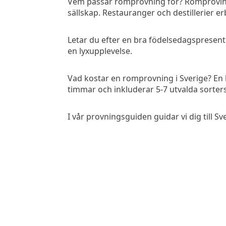
Vem passar romprovning för? Romprovinga
sällskap. Restauranger och destillerier 
Letar du efter en bra födelsedagspresent t
en lyxupplevelse.
Vad kostar en romprovning i Sverige? En 
timmar och inkluderar 5-7 utvalda sorters
I vår provningsguiden guidar vi dig till 