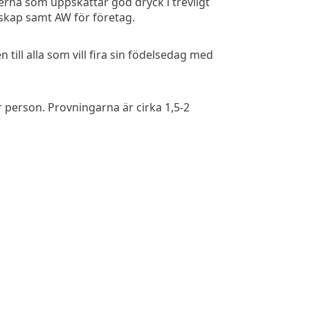
rna som uppskattar god dryck i trevligt
lskap samt AW för företag.
till alla som vill fira sin födelsedag med
 person. Provningarna är cirka 1,5-2