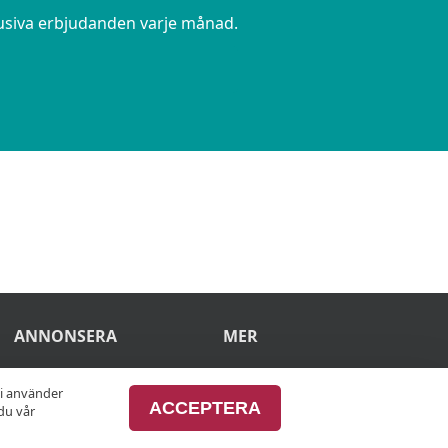
lusiva erbjudanden varje månad.
ANNONSERA
MER
Annonsera hos
Alla afterworker
vi använder
ACCEPTERA
du vår
oss
Advertise with us