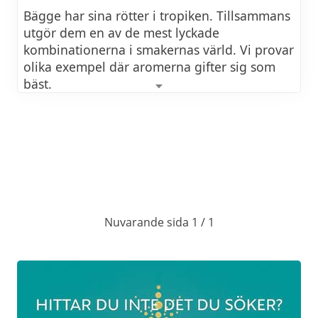
Bägge har sina rötter i tropiken. Tillsammans
utgör dem en av de mest lyckade
kombinationerna i smakernas värld. Vi provar
olika exempel där aromerna gifter sig som
bäst.
Du bokar genom att kontakta butiken på
telefon eller besök butiken på Falugatan 2.
DATUM 2026
Nuvarande sida 1 / 1
Nya datum kommer snart!