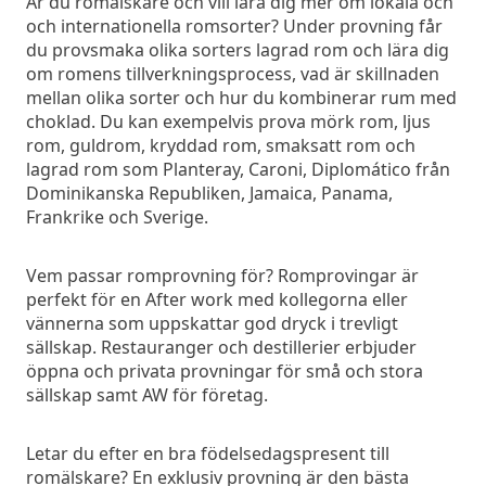
Är du romälskare och vill lära dig mer om lokala och
och internationella romsorter? Under provning får
du provsmaka olika sorters lagrad rom och lära dig
om romens tillverkningsprocess, vad är skillnaden
mellan olika sorter och hur du kombinerar rum med
choklad. Du kan exempelvis prova mörk rom, ljus
rom, guldrom, kryddad rom, smaksatt rom och
lagrad rom som Planteray, Caroni, Diplomático från
Dominikanska Republiken, Jamaica, Panama,
Frankrike och Sverige.
Vem passar romprovning för? Romprovingar är
perfekt för en After work med kollegorna eller
vännerna som uppskattar god dryck i trevligt
sällskap. Restauranger och destillerier erbjuder
öppna och privata provningar för små och stora
sällskap samt AW för företag.
Letar du efter en bra födelsedagspresent till
romälskare? En exklusiv provning är den bästa