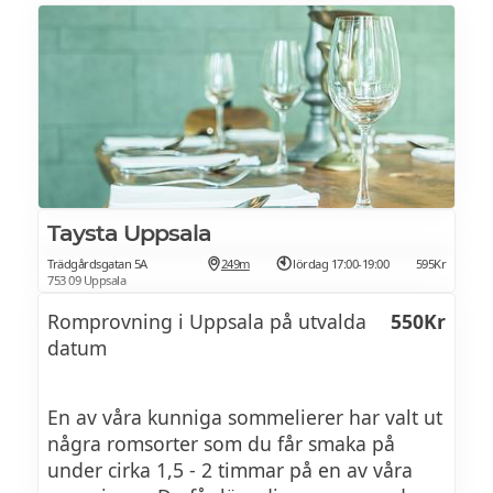
Taysta Uppsala
Trädgårdsgatan 5A
249m
lördag 17:00-19:00
595Kr
753 09 Uppsala
Romprovning i Uppsala på utvalda
550Kr
datum
En av våra kunniga sommelierer har valt ut
några romsorter som du får smaka på
under cirka 1,5 - 2 timmar på en av våra