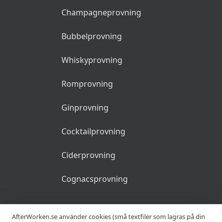
Champagneprovning
Bubbelprovning
Whiskyprovning
Romprovning
Ginprovning
Cocktailprovning
Ciderprovning
Cognacsprovning
KRÖGARE
AfterWorken.se använder cookies (små textfiler som lagras på din