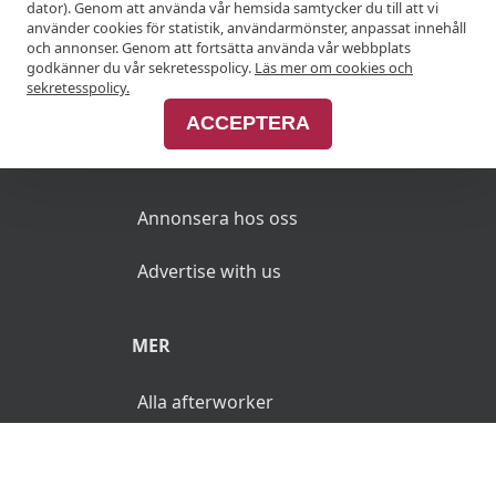
dator). Genom att använda vår hemsida samtycker du till att vi
använder cookies för statistik, användarmönster, anpassat innehåll
Anslut din restaurang
och annonser. Genom att fortsätta använda vår webbplats
godkänner du vår sekretesspolicy.
Läs mer om cookies och
Join Afterworken Sverige
sekretesspolicy.
ACCEPTERA
ANNONSERA
Annonsera hos oss
Advertise with us
MER
Alla afterworker