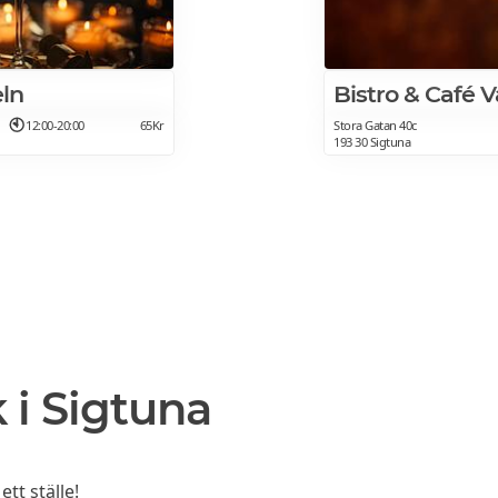
ln
Bistro & Café V
12:00-20:00
65Kr
Stora Gatan 40c
193 30 Sigtuna
 i Sigtuna
tt ställe!