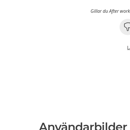
Gillar du After wor
L
Användarbilder 