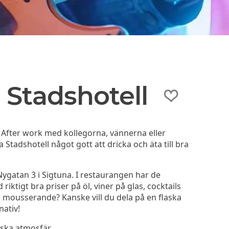
 Stadshotell
å After work med kollegorna, vännerna eller
 Stadshotell något gott att dricka och äta till bra
Nygatan 3 i Sigtuna. I restaurangen har de
iktigt bra priser på öl, viner på glas, cocktails
s mousserande? Kanske vill du dela på en flaska
nativ!
iska atmosfär.