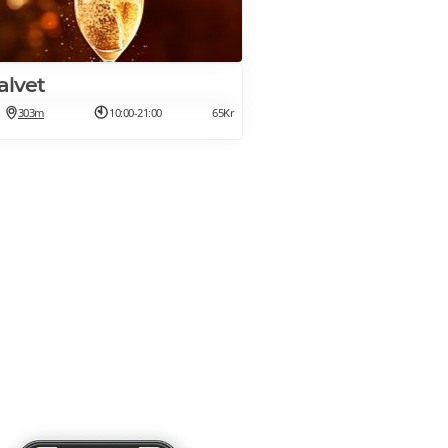
alvet
303m
10:00-21:00
65Kr