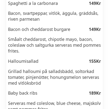
Spaghetti a la carbonara
149Kr
Bacon, svartpeppar, vitlök, äggula, gräddsås,
riven parmesan
Bacon och cheddarost burgare
149Kr
Småalt cheddarost, chipotle mayo, bacon,
coleslaw och saltgurka serveras med pommes
frites.
Halloumisallad
155Kr
Grillad halloumi på salladsbädd, soltorkad
tomater, pinjenötter, honungsmelon serveras
med vitlöksbröd
Baby back ribs
189Kr
Serveras med coleslow, blue cheese, majskolv
samt pommes frites.