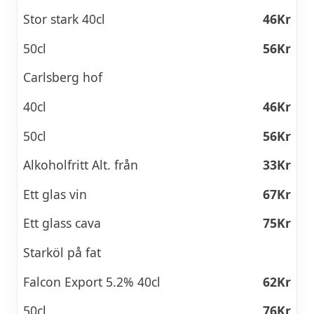
Stor stark 40cl
46Kr
50cl
56Kr
Carlsberg hof
40cl
46Kr
50cl
56Kr
Alkoholfritt Alt. från
33Kr
Ett glas vin
67Kr
Ett glass cava
75Kr
Starköl på fat
Falcon Export 5.2% 40cl
62Kr
50cl
76Kr