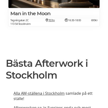
Man in the Moon
Tegnérgatan 2C
707m
16:30-18:00
695Kr
113 58 Stockholm
Bästa Afterwork i
Stockholm
Alla AW-ställena i Stockholm
samlade på ett
ställe!
Afterworken.se är Sveriges enda och mest