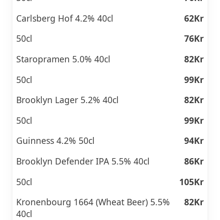
Carlsberg Hof 4.2% 40cl
62Kr
50cl
76Kr
Staropramen 5.0% 40cl
82Kr
50cl
99Kr
Brooklyn Lager 5.2% 40cl
82Kr
50cl
99Kr
Guinness 4.2% 50cl
94Kr
Brooklyn Defender IPA 5.5% 40cl
86Kr
50cl
105Kr
Kronenbourg 1664 (Wheat Beer) 5.5%
82Kr
40cl