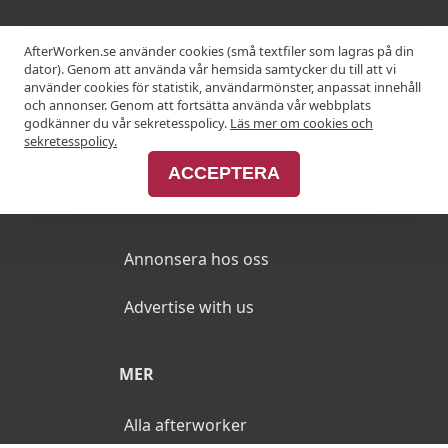
KRÖGARE
AfterWorken.se använder cookies (små textfiler som lagras på din
dator). Genom att använda vår hemsida samtycker du till att vi
använder cookies för statistik, användarmönster, anpassat innehåll
Anslut din restaurang
och annonser. Genom att fortsätta använda vår webbplats
godkänner du vår sekretesspolicy.
Läs mer om cookies och
Join Afterworken Sverige
sekretesspolicy.
ACCEPTERA
ANNONSERA
Annonsera hos oss
Advertise with us
MER
Alla afterworker