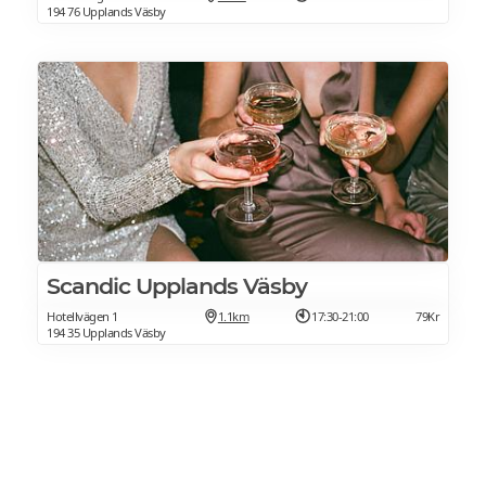
194 76 Upplands Väsby
Scandic Upplands Väsby
Hotellvägen 1
1.1km
17:30-21:00
79Kr
194 35 Upplands Väsby