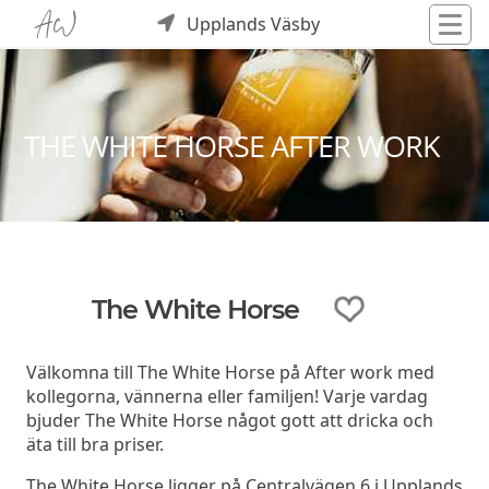
Upplands Väsby
THE WHITE HORSE AFTER WORK
The White Horse
Välkomna till The White Horse på After work med
kollegorna, vännerna eller familjen! Varje vardag
bjuder The White Horse något gott att dricka och
äta till bra priser.
The White Horse ligger på Centralvägen 6 i Upplands