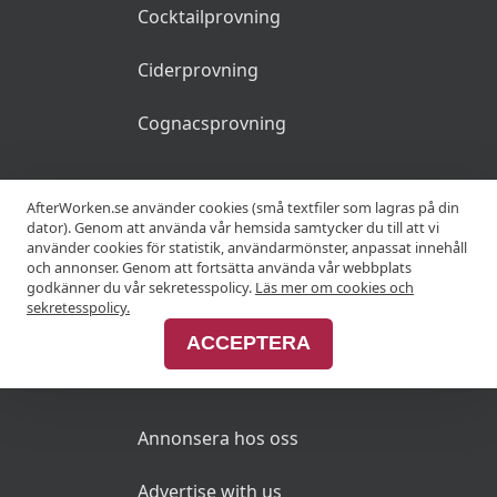
Cocktailprovning
Ciderprovning
Cognacsprovning
KRÖGARE
AfterWorken.se använder cookies (små textfiler som lagras på din
dator). Genom att använda vår hemsida samtycker du till att vi
använder cookies för statistik, användarmönster, anpassat innehåll
Anslut din restaurang
och annonser. Genom att fortsätta använda vår webbplats
godkänner du vår sekretesspolicy.
Läs mer om cookies och
Join Afterworken Sverige
sekretesspolicy.
ACCEPTERA
ANNONSERA
Annonsera hos oss
Advertise with us