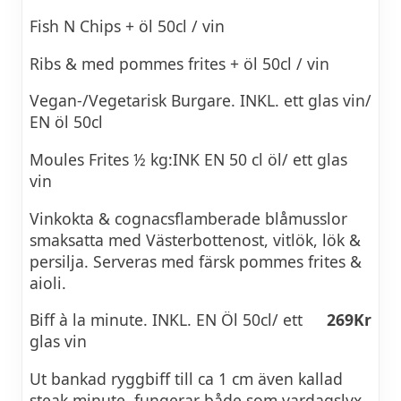
Fish N Chips + öl 50cl / vin
Ribs & med pommes frites + öl 50cl / vin
Vegan-/Vegetarisk Burgare. INKL. ett glas vin/
EN öl 50cl
Moules Frites ½ kg:INK EN 50 cl öl/ ett glas
vin
Vinkokta & cognacsflamberade blåmusslor
smaksatta med Västerbottenost, vitlök, lök &
persilja. Serveras med färsk pommes frites &
aioli.
Biff à la minute. INKL. EN Öl 50cl/ ett
269Kr
glas vin
Ut bankad ryggbiff till ca 1 cm även kallad
steak minute, fungerar både som vardagslyx