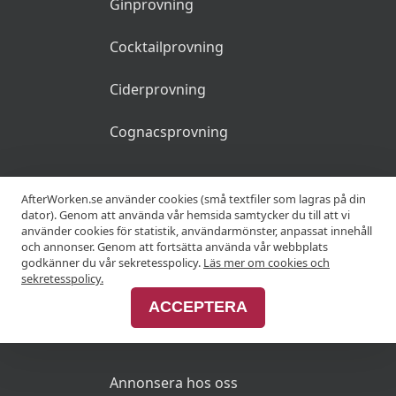
Ginprovning
Cocktailprovning
Ciderprovning
Cognacsprovning
KRÖGARE
AfterWorken.se använder cookies (små textfiler som lagras på din
dator). Genom att använda vår hemsida samtycker du till att vi
använder cookies för statistik, användarmönster, anpassat innehåll
Anslut din restaurang
och annonser. Genom att fortsätta använda vår webbplats
godkänner du vår sekretesspolicy.
Läs mer om cookies och
Join Afterworken Sverige
sekretesspolicy.
ACCEPTERA
ANNONSERA
Annonsera hos oss