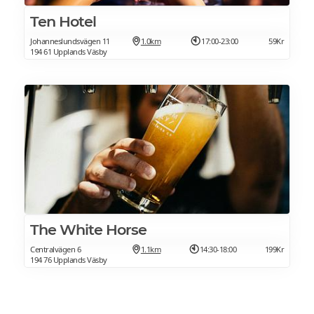
Ten Hotel
Johanneslundsvägen 11
1.0km
17:00-23:00
59Kr
194 61 Upplands Väsby
The White Horse
Centralvägen 6
1.1km
14:30-18:00
199Kr
194 76 Upplands Väsby