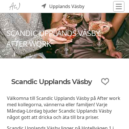
Upplands Väsby
SCANDIC UPPLANDS VÄSBY
AFTER WORK
Scandic Upplands Väsby
Välkomna till Scandic Upplands Väsby på After work
med kollegorna, vännerna eller familjen! Varje
Måndag-Lördag bjuder Scandic Upplands Väsby
något gott att dricka och äta till bra priser.
Scandic Upplands Väsby ligger på Hotellvägen 1 i