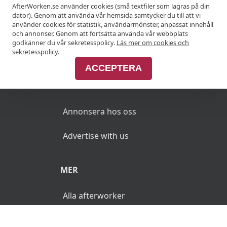
KRÖGARE
AfterWorken.se använder cookies (små textfiler som lagras på din
dator). Genom att använda vår hemsida samtycker du till att vi
använder cookies för statistik, användarmönster, anpassat innehåll
Anslut din restaurang
och annonser. Genom att fortsätta använda vår webbplats
godkänner du vår sekretesspolicy.
Läs mer om cookies och
Join Afterworken Sverige
sekretesspolicy.
ACCEPTERA
ANNONSERA
Annonsera hos oss
Advertise with us
MER
Alla afterworker