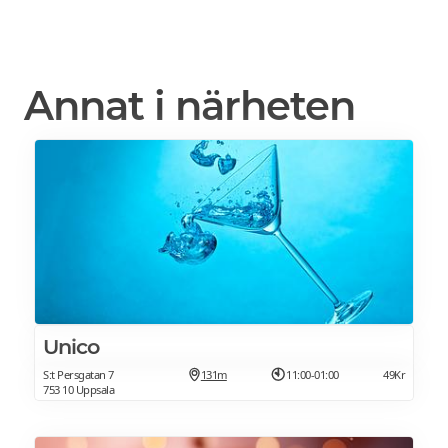
Annat i närheten
Unico
S:t Persgatan 7
131m
11:00-01:00
49Kr
753 10 Uppsala