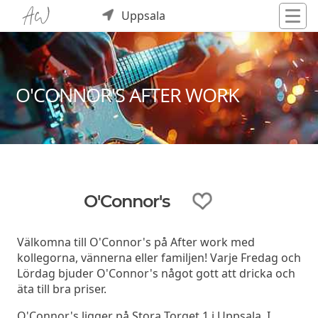
Uppsala
O'CONNOR'S AFTER WORK
O'Connor's
Välkomna till O'Connor's på After work med
kollegorna, vännerna eller familjen! Varje Fredag och
Lördag bjuder O'Connor's något gott att dricka och
äta till bra priser.
O'Connor's ligger på Stora Torget 1 i Uppsala. I