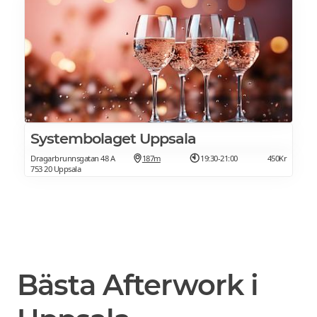
Systembolaget Uppsala
Dragarbrunnsgatan 48 A
187m
19:30-21:00
450Kr
753 20 Uppsala
Bästa Afterwork i