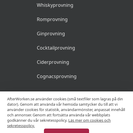
Whiskyprovning
Romprovning
Ginprovning
Cocktailprovning
Ciderprovning
Cognacsprovning
KRÖGARE
AfterWorken.se använder cookies (små textfiler som lagras på din
dator). Genom att använda vår hemsida samtycker du till att vi
använder cookies för statistik, användarmönster, anpassat innehåll
Anslut din restaurang
och annonser. Genom att fortsätta använda vår webbplats
godkänner du vår sekretesspolicy.
Läs mer om cookies och
Join Afterworken Sverige
sekretesspolicy.