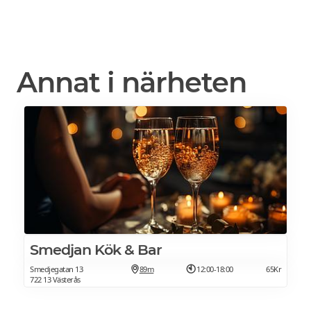
Annat i närheten
Smedjan Kök & Bar
Smedjegatan 13
89m
12:00-18:00
65Kr
722 13 Västerås