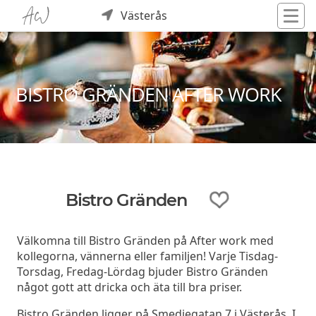
Västerås
BISTRO GRÄNDEN AFTER WORK
Bistro Gränden
Välkomna till Bistro Gränden på After work med
kollegorna, vännerna eller familjen! Varje Tisdag-
Torsdag, Fredag-Lördag bjuder Bistro Gränden
något gott att dricka och äta till bra priser.
Bistro Gränden ligger på Smedjegatan 7 i Västerås. I