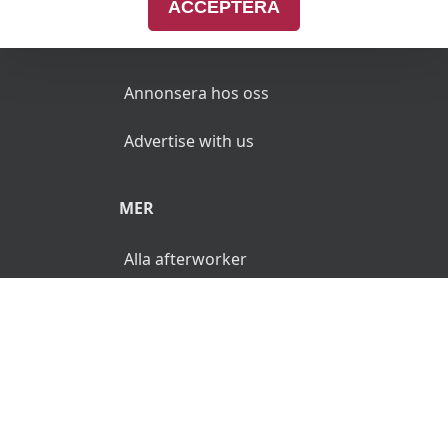
ACCEPTERA
ANNONSERA
Annonsera hos oss
Advertise with us
MER
Alla afterworker
© 2026 AfterWorken.se. Alla rättigheter reserverade.
Användarvillkor
Integritetspolicy