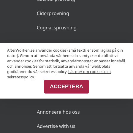
Ciderprovning
Cognacsprovning
KRÖGARE
AfterWorken.se använder cookies (små textfiler som lagras på din
dator). Genom att använda vår hemsida samtycker du till att vi
använder cookies för statistik, användarmönster, anpassat innehåll
Anslut din restaurang
och annonser. Genom att fortsätta använda vår webbplats
godkänner du vår sekretesspolicy.
Läs mer om cookies och
Join Afterworken Sverige
sekretesspolicy.
ACCEPTERA
ANNONSERA
Annonsera hos oss
Advertise with us