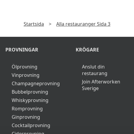
Startsida
>
Alla restauranger Sida 3
PROVNINGAR
KRÖGARE
Ölprovning
Anslut din
restaurang
Vinprovning
Join Afterworken
Champagneprovning
Sverige
Bubbelprovning
Whiskyprovning
Romprovning
Ginprovning
Cocktailprovning
Ciderprovning