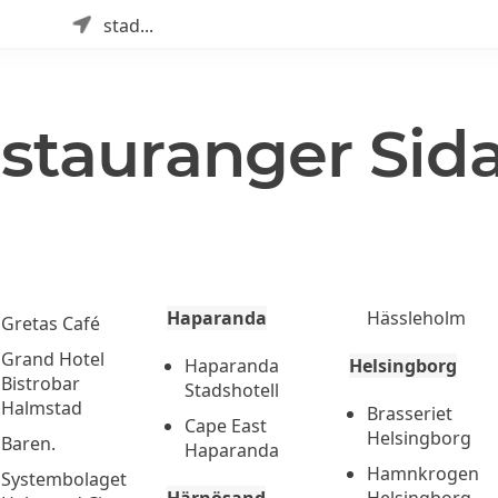
stad...
estauranger Sida
Haparanda
Hässleholm
Gretas Café
Grand Hotel
Haparanda
Helsingborg
Bistrobar
Stadshotell
Halmstad
Brasseriet
Cape East
Helsingborg
Baren.
Haparanda
Hamnkrogen
Systembolaget