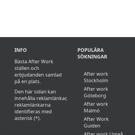
INFO
POPULÄRA
SÖKNINGAR
Bästa After Work
ställen och
After work
erbjudanden samlad
Stockholm
på en plats.
After work
Den här sidan kan
Göteborg
innehålla reklamlänkar,
After work
reklamlänkarna
Malmö
identifieras med
asterisk (*).
After Work
Guiden
After work Umeå