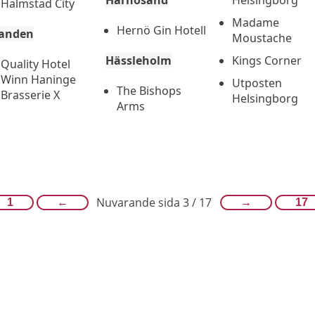
Härnösand
Helsingborg
Halmstad City
Madame
Hernö Gin Hotell
anden
Moustache
Hässleholm
Kings Corner
Quality Hotel
Winn Haninge
Utposten
The Bishops
Brasserie X
Helsingborg
Arms
Nuvarande sida 3 / 17
1
←
→
17