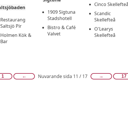
Cinco Skellefte
altsjöbaden
1909 Sigtuna
Scandic
Stadshotell
Restaurang
Skellefteå
Saltsjö Pir
Bistro & Café
O'Learys
Valvet
Holmen Kök &
Skellefteå
Bar
Nuvarande sida 11 / 17
1
←
→
17