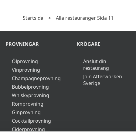
Startsida
>
Alla restauranger Sida 11
PROVNINGAR
KRÖGARE
Ölprovning
Anslut din
restaurang
Vinprovning
Join Afterworken
Champagneprovning
Sverige
Bubbelprovning
Whiskyprovning
Romprovning
Ginprovning
Cocktailprovning
Ciderprovning