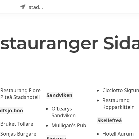
stad...
estauranger Sida
Restaurang Fiore
Cicciotto Sigtu
Sandviken
Piteå Stadshotell
Restaurang
Kopparkitteln
O'Learys
altsjö-boo
Sandviken
Skellefteå
Bruket Tollare
Mulligan's Pub
Sonjas Burgare
Hotell Aurum
Sigtuna