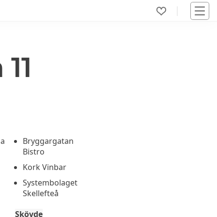
 11
na
Bryggargatan
Bistro
Kork Vinbar
Systembolaget
Skellefteå
Skövde